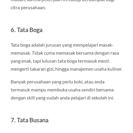
citra perusahaan.
6. Tata Boga
Tata boga adalah jurusan yang mempelajari masak-
memasak. Tidak cuma memasak bersama dengan rasa
yang enak, tapi lulusan tata boga termasuk mesti
mengerti takaran gizi, hingga manajemen usaha kuliner.
Banyak perusahaan yang perlu koki, atau anda
termasuk mampu membuka usaha sendiri bersama
dengan skill yang sudah anda pelajari di sekolah ini.
7. Tata Busana