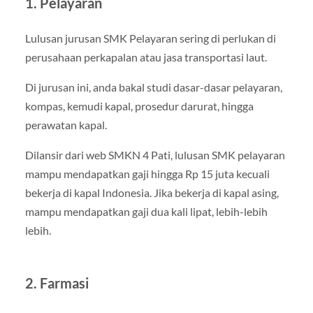
1. Pelayaran
Lulusan jurusan SMK Pelayaran sering di perlukan di
perusahaan perkapalan atau jasa transportasi laut.
Di jurusan ini, anda bakal studi dasar-dasar pelayaran,
kompas, kemudi kapal, prosedur darurat, hingga
perawatan kapal.
Dilansir dari web SMKN 4 Pati, lulusan SMK pelayaran
mampu mendapatkan gaji hingga Rp 15 juta kecuali
bekerja di kapal Indonesia. Jika bekerja di kapal asing,
mampu mendapatkan gaji dua kali lipat, lebih-lebih
lebih.
2. Farmasi