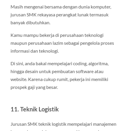
Masih mengenai bersama dengan dunia komputer,
jurusan SMK rekayasa perangkat lunak termasuk
banyak dibutuhkan.
Kamu mampu bekerja di perusahaan teknologi
maupun perusahaan lazim sebagai pengelola proses
informasi dan teknologi.
Di sini, anda bakal mempelajari coding, algoritma,
hingga desain untuk pembuatan software atau
website. Karena cukup rumit, pekerja ini memiliki
prospek gaji yang besar.
11. Teknik Logistik
Jurusan SMK teknik logistik mempelajari manajemen