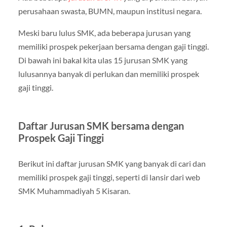
perusahaan swasta, BUMN, maupun institusi negara.
Meski baru lulus SMK, ada beberapa jurusan yang
memiliki prospek pekerjaan bersama dengan gaji tinggi.
Di bawah ini bakal kita ulas 15 jurusan SMK yang
lulusannya banyak di perlukan dan memiliki prospek
gaji tinggi.
Daftar Jurusan SMK bersama dengan
Prospek Gaji Tinggi
Berikut ini daftar jurusan SMK yang banyak di cari dan
memiliki prospek gaji tinggi, seperti di lansir dari web
SMK Muhammadiyah 5 Kisaran.