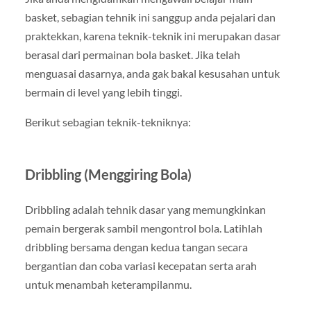
basket, sebagian tehnik ini sanggup anda pejalari dan
praktekkan, karena teknik-teknik ini merupakan dasar
berasal dari permainan bola basket. Jika telah
menguasai dasarnya, anda gak bakal kesusahan untuk
bermain di level yang lebih tinggi.
Berikut sebagian teknik-tekniknya:
Dribbling (Menggiring Bola)
Dribbling adalah tehnik dasar yang memungkinkan
pemain bergerak sambil mengontrol bola. Latihlah
dribbling bersama dengan kedua tangan secara
bergantian dan coba variasi kecepatan serta arah
untuk menambah keterampilanmu.