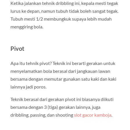
Ketika jalankan tehnik dribbling ini, kepala mesti tegak
lurus ke depan, namun tubuh tidak boleh sangat tegak.
Tubuh mesti 1/2 membungkuk supaya lebih mudah
menggiring bola.
Pivot
Apa itu tehnik pivot? Teknik ini berarti gerakan untuk
menyelamatkan bola berasal dari jangkauan lawan
bersama dengan memutar gunakan satu kaki dan kaki
lainnya jadi poros.
Teknik berasal dari gerakan pivot ini biasanya diikuti
bersama dengan 3 (tiga) gerakan lainnya, juga
dribbling, passing, dan shooting
slot gacor kamboja
.