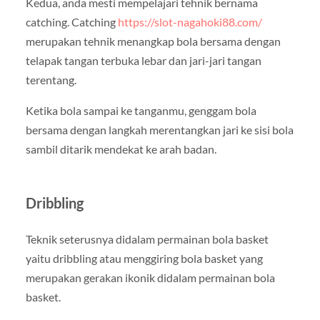
Kedua, anda mesti mempelajari tehnik bernama
catching. Catching
https://slot-nagahoki88.com/
merupakan tehnik menangkap bola bersama dengan
telapak tangan terbuka lebar dan jari-jari tangan
terentang.
Ketika bola sampai ke tanganmu, genggam bola
bersama dengan langkah merentangkan jari ke sisi bola
sambil ditarik mendekat ke arah badan.
Dribbling
Teknik seterusnya didalam permainan bola basket
yaitu dribbling atau menggiring bola basket yang
merupakan gerakan ikonik didalam permainan bola
basket.