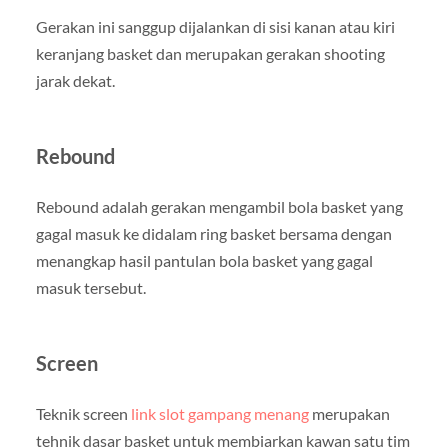
Gerakan ini sanggup dijalankan di sisi kanan atau kiri
keranjang basket dan merupakan gerakan shooting
jarak dekat.
Rebound
Rebound adalah gerakan mengambil bola basket yang
gagal masuk ke didalam ring basket bersama dengan
menangkap hasil pantulan bola basket yang gagal
masuk tersebut.
Screen
Teknik screen
link slot gampang menang
merupakan
tehnik dasar basket untuk membiarkan kawan satu tim