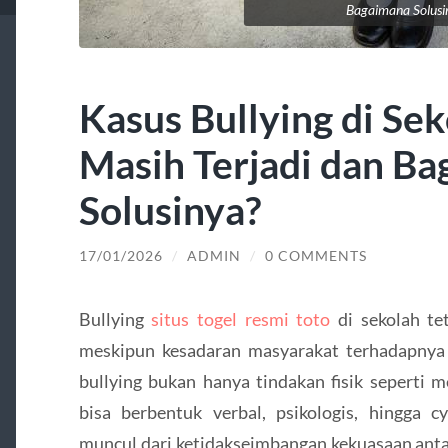
Bagaimana Solusi
Kasus Bullying di Se
Masih Terjadi dan B
Solusinya?
17/01/2026
/
ADMIN
/
0 COMMENTS
Bullying
situs togel resmi toto
di sekolah te
meskipun kesadaran masyarakat terhadapnya
bullying bukan hanya tindakan fisik seperti 
bisa berbentuk verbal, psikologis, hingga cyb
muncul dari ketidakseimbangan kekuasaan anta