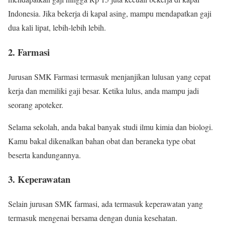
Indonesia. Jika bekerja di kapal asing, mampu mendapatkan gaji
dua kali lipat, lebih-lebih lebih.
2. Farmasi
Jurusan SMK Farmasi termasuk menjanjikan lulusan yang cepat
kerja dan memiliki gaji besar. Ketika lulus, anda mampu jadi
seorang apoteker.
Selama sekolah, anda bakal banyak studi ilmu kimia dan biologi.
Kamu bakal dikenalkan bahan obat dan beraneka type obat
beserta kandungannya.
3. Keperawatan
Selain jurusan SMK farmasi, ada termasuk keperawatan yang
termasuk mengenai bersama dengan dunia kesehatan.