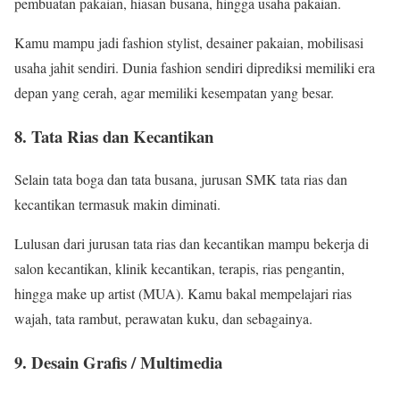
pembuatan pakaian, hiasan busana, hingga usaha pakaian.
Kamu mampu jadi fashion stylist, desainer pakaian, mobilisasi
usaha jahit sendiri. Dunia fashion sendiri diprediksi memiliki era
depan yang cerah, agar memiliki kesempatan yang besar.
8. Tata Rias dan Kecantikan
Selain tata boga dan tata busana, jurusan SMK tata rias dan
kecantikan termasuk makin diminati.
Lulusan dari jurusan tata rias dan kecantikan mampu bekerja di
salon kecantikan, klinik kecantikan, terapis, rias pengantin,
hingga make up artist (MUA). Kamu bakal mempelajari rias
wajah, tata rambut, perawatan kuku, dan sebagainya.
9. Desain Grafis / Multimedia