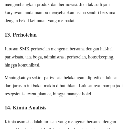
mengembangkan produk dan berinovasi. Jika tak sudi jadi
karyawan, anda mampu menyebabkan usaha sendiri bersama
dengan bekal keilmuan yang memadai.
13. Perhotelan
Jurusan SMK perhotelan mengenai bersama dengan hal-hal
pariwisata, tata boga, administrasi perhotelan, housekeeping,
hingga komunikasi.
Meningkatnya sektor pariwisata belakangan, diprediksi lulusan
dari jurusan ini bakal makin dibutuhkan. Lulusannya mampu jadi
resepsionis, event planner, hingga manajer hotel.
14. Kimia Analisis
Kimia asumsi adalah jurusan yang mengenai bersama dengan